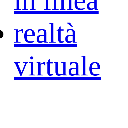
in linea
realtà
virtuale