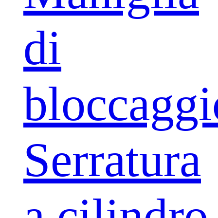
di
bloccaggi
Serratura
a cilindro